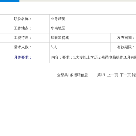
职位名称：
业务精英
工作地点：
华南地区
工资待遇：
底薪加提成
发布日期：
需求人数：
5 人
有效期限：
具体要求：
内容：要求：1.大专以上学历.2.熟悉电脑操作.3.具
全部共1条招聘信息 第1/1 上一页 下一页 转